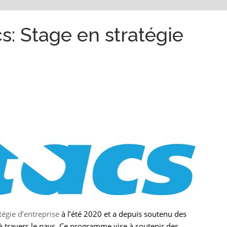
: Stage en stratégie
tégie d’entreprise
à l’été 2020 et a depuis soutenu des
 travers le pays. Ce programme vise à soutenir des