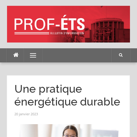
Skip
to
content
Menu
Une pratique
énergétique durable
20 janvier 2023